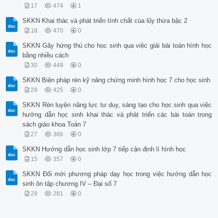
17
474
1
SKKN Khai thác và phát triển tính chất của lũy thừa bậc 2
18
470
0
SKKN Gây hứng thú cho học sinh qua việc giải bài toán hình học
bằng nhiều cách
30
449
0
SKKN Biện pháp rèn kỹ năng chứng minh hình học 7 cho học sinh
29
425
0
SKKN Rèn luyện năng lực tư duy, sáng tạo cho học sinh qua việc
hướng dẫn học sinh khai thác và phát triển các bài toán trong
sách giáo khoa Toán 7
27
366
0
SKKN Hướng dẫn học sinh lớp 7 tiếp cận định lí hình học
15
357
0
SKKN Đổi mới phương pháp dạy học trong việc hướng dẫn học
sinh ôn tập chương IV – Đại số 7
29
281
0