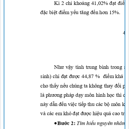
Kì 2
chỉ khoảng
41,02%
đạt điể
đặc biệt điểm yếu tăng đến hơn
15%.
4/
Như vậy
tính trung bình trong
n
sinh)
chỉ đạt được
44,87 %
điểm
khá
g
cho
thấy nếu
chúng ta không thay
đổi p
là
phương
pháp
dạy
môn hìn
h
học
thì
ch
này
dẫn đến việc ti
ếp
thu các
bộ
môn kh
và các em k
hó
đạt được hiệu quả
cao tro
•
Bước
2:
Tìm
hiểu
nguyên nhân: