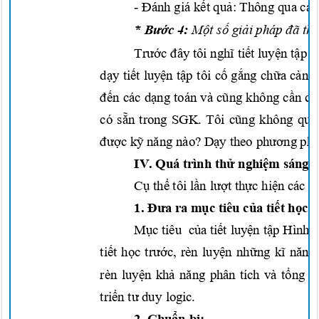
-
Đánh
giá
kết quả:
Thông qua các
*
Bước
4:
Một số giả
i
pháp
đã th
Trước đâ
y
tôi
nghĩ tiết luyện tập 
dạy tiết luyện tập
tôi
cố gắng chữa
càng
đến
các
dạng
toán và
cũng
không
cần ch
có
sẵn
trong SGK. Tôi
cũng
không qu
được kỹ năng
nào?
Dạy
theo
phương
phá
IV. Quá trình
thử nghiệm
sáng
Cụ thể
tôi
lần lượt thực hi
ện
các
b
1.
Đưa
ra
mục
tiêu
của tiết học
Mục
tiêu
của tiết luyện tập
Hình
h
tiết học trước,
rèn
luyện những kĩ năng
rèn
luyện khả năng
phân tích và
tổng h
triển tư
duy logic.
2.
Chuẩn bị: