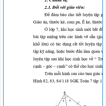
2.1.
Đối với
giáo viên:
Để đảm bảo
cho
tiết luyện tập
gi
Giáo án,
thước kẻ,
com pa, Ê ke
,
thước đ
Ở lớp
7, khi
học
sinh
mới bắt đầ
bài
tập miệng
trên các hình
vẽ sẵn
(giá
khổ lớn)
có tác
dụng rất tốt luyện tập
c
tập kỹ năng, hoặc bướ
c đầu
làm quen
vớ
luyện tập
sau khi
học
sinh
học về
“
Trư
cạnh
– góc –
cạnh”
có
thế
cho
học
sinh 
Trên
mỗi
hình sau cáo tam giác
n
Hình 82, 83, 84/118 SGK Toán 7
tập
1
(
A
1 2