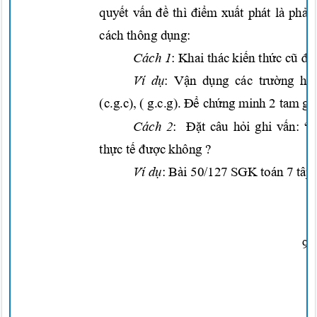
quyết vấn đề
thì
điểm xuất
phát là
phải
cách thông
dụng:
Cách 1
: Khai thá
c
kiến thức cũ đ
Ví
dụ
:
Vận dụng
các
trường h
(c.g.c), ( g.c.g).
Để chứng
minh 2 tam gi
Cách 2
:
Đặt
câu
hỏi
ghi
vấn:
“
thực tế đượ
c
không ?
Ví
dụ
: Bài 50/127 SGK toán 7
tâp
9/