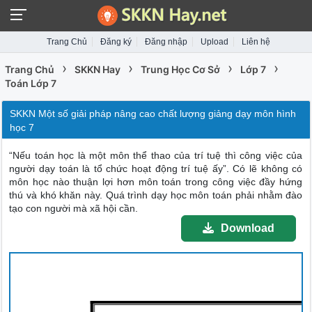
Trang Chủ
Đăng ký
Đăng nhập
Upload
Liên hệ
›
›
›
›
Trang Chủ
SKKN Hay
Trung Học Cơ Sở
Lớp 7
Toán Lớp 7
SKKN Một số giải pháp nâng cao chất lượng giảng dạy môn hình
học 7
“Nếu toán học là một môn thể thao của trí tuệ thì công việc của
người dạy toán là tổ chức hoạt động trí tuệ ấy”. Có lẽ không có
môn học nào thuận lợi hơn môn toán trong công việc đầy hứng
thú và khó khăn này. Quá trình dạy học môn toán phải nhằm đào
tạo con người mà xã hội cần.
Download