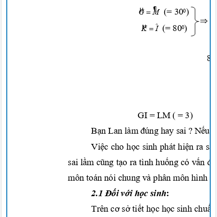
µ
¶
(= 30
)

G
M
0


µ

(= 80
)

K
I
0
8/
GI = LM ( = 3)
Bạn
Lan làm
đúng
hay sai ?
Nếu
s
Việc
cho
học
sinh phát
hiện
ra sa
sai
lầm cũng tạo
ra tình
huống
có
vấn đề
môn toán nói chung và phân môn hình
h
2.1
Đối với họ
c
sinh
:
Trên
cơ sở tiết học h
ọc
sinh
chuẩn