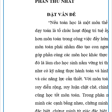
PHẦN THỨ NHẤT
ĐẶT VẤN ĐỀ
“Nếu
toán
học
là
một
môn
thể
t
dạy
toán là
tổ chức hoạt động
trí
tuệ ấy”
hơn
môn toán trong công
việc đầy hứng
môn toán
phải nhằm đào tạo
con
ngườ
góp
phần
cùng các môn
học
khác
thực h
đó
là làm cho
học
sinh
nắm vữn
g
tri
thứ
như
có
kỹ năng thực
hành toán và hình 
và các
năng lực cần thiết. Với
môn toán
suy
diễn rộng,
suy
luận chặt chẽ,
chính 
cũng học tốt
môn toán. Trong phân m
minh các
cạnh bằng
nhau,
chững
minh c
đặc biệt, chứng
minh
tứ
giác
đặc biệt,