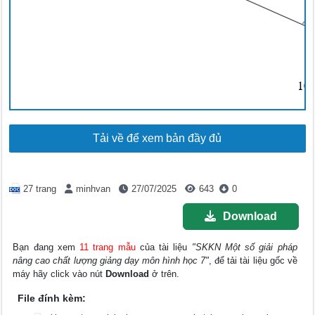
10
Tải về để xem bản đầy đủ
27 trang
minhvan
27/07/2025
643
0
Download
Bạn đang xem
11 trang mẫu
của tài liệu
"SKKN Một số giải pháp
nâng cao chất lượng giảng dạy môn hình học 7"
, để tải tài liệu gốc về
máy hãy click vào nút
Download
ở trên.
File đính kèm: