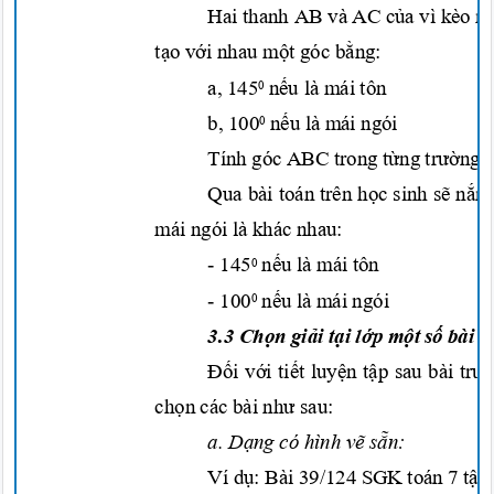
Hai thanh AB và
AC
của
vì kèo
m
tạo với
nhau
một
góc
bằng:
a, 145
nếu
là mái tô
n
0
b, 100
nếu
là mái ngói
0
Tính góc ABC trong
từng trường
Qua bài toán trên
học
sinh
sẽ nắm
mái ngói là khác nhau:
- 145
nếu
là mái tô
n
0
- 100
nếu
là mái ngói
0
3.3
Chọn giải tại lớp mộ
t số
bài
t
Đối với tiết luyện tập
sau bài
trư
chọn
các bài
như
sau:
a.
Dạng
có hình
vẽ sẵn:
Ví
dụ:
Bài 39/124 SGK toán 7
tậ