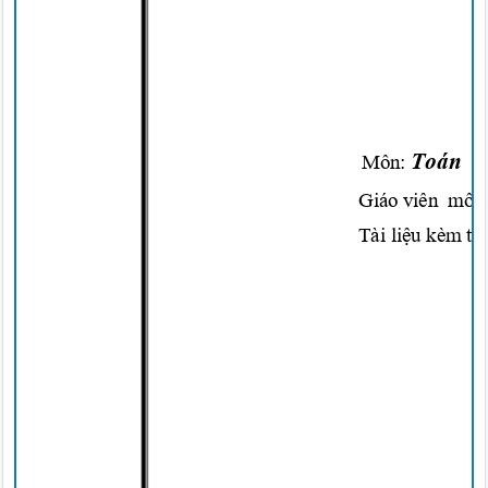
Toán
Môn:
Giáo viên
môn
Tài
liệu
kèm th