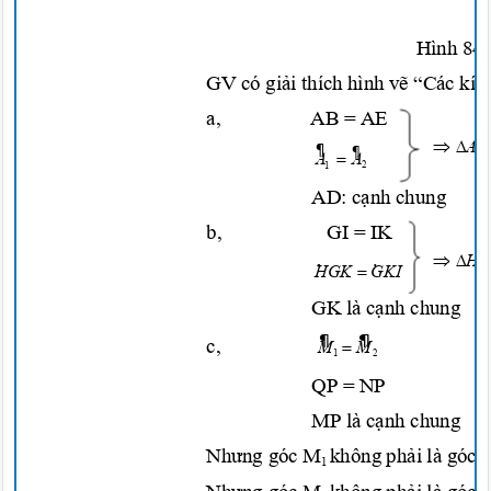
Hình 8
GV có
giải
thích hình
vẽ
“Các kí
h
a,
AB = A
E


A
¶
¶

A
A
2
1
AD:
cạnh
chun
g
b,
GI = IK


H
·
·

HGK
GKI
GK là
cạnh
chun
g
¶
¶
c,

M
M
1
2
QP = NP
MP là
cạnh
chun
g
Nhưng
góc M
không
phải
là góc 
1