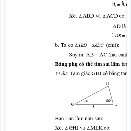
¶
µ
(

A
A
2
1
µ
Xét
ABD và
ACD có:


1
AD là
c
·
·

ADB
A
b. Ta có
(cmt)
:

 
ABD
ADC
Suy ra: AB = AC (hai
cạnh
Bảng phụ
có
thể
tìm sai
lầm
tro
Ví
dụ
: Tam giác GHI
có
bằng
tam
H
80
30
0
0
G
I
3
Bạn
Lan làm
như
sau:
Xét
GHI và
MLK có:

