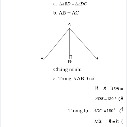
a.

 
ABD
ADC
b. AB = AC
A
B
C
D
Chứng
minh:
a. Trong
ABD có:

µ
·
µ



A
B
ADB
1
1
·


ADB
180
(
A
0
1
¶
·
Tương tự:


0
ADC
180
(
A
2
µ
µ
Mà:
(g

B
C