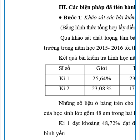
III. Các
biện
pháp
đã tiến
hàn
•
Bước
1
:
Khảo
sát các bài
kiểm
t
(B
ằ
ng hình th
ứ
c t
ổ
ng h
ợ
p l
ấ
y
đ
i
ể
m 
Qua
khảo
sát
chất lượng
làm bài
trường
trong
năm học
2015- 2016 tôi
th
Kết quả
bài
kiểm
tra hình
học năm
Sĩ số
Giỏi
K
Kì 1
25,64
%
23,
Kì 2
23,08 %
17,
Những số liệu ở bảng
trên cho
t
của học
sinh
lớp gồm
48 em trong hai
kì
Kì 1
đạ
t kho
ả
ng 48,72%
đạ
t
đ
i
ể
bình
y
ế
u .