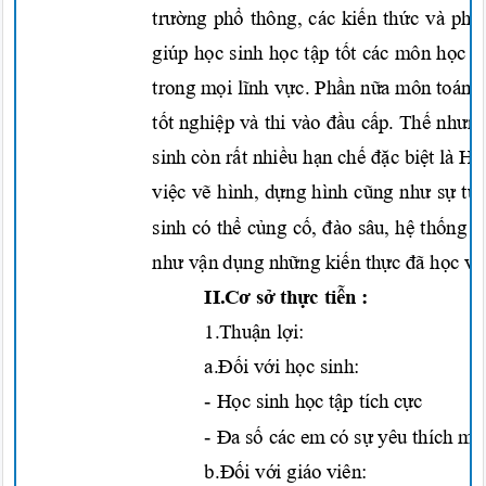
trường phổ
thông, các
kiến thức
và
phư
giúp
học
sinh
học tập tốt
các môn
học
k
trong
mọi lĩnh vực. Phần
nữa
môn toán
tốt nghiệp
và thi vào
đầu cấp. Thế nhưn
sinh còn
rất nhiều hạn chế đặc
biệt
là Hì
việc vẽ
hình,
dựng
hình
cũng như sự tư
sinh có
thể củng cố, đào
sâu,
hệ thống
h
như vận dụng những kiến thực đã học
v
II.Cơ sở thực tiễn
:
1.Thuận lợi:
a.Đối với học
sinh:
-
Học
sinh
học tập
tích
cực
-
Đa số
các em có
sự
yêu thích m
b.Đối với
giáo viên: