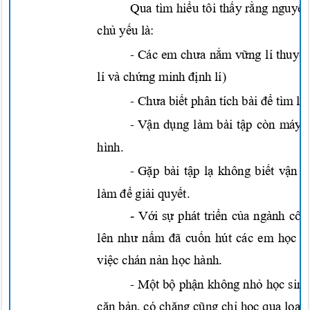
Qua tìm
hiểu
tôi
thấy rằng
nguyên
chủ yếu
là:
-
Các em
chưa nắm vững
lí
thuyế
lí và
chứng
minh
định
lí)
-
Chưa biết
phân tích bài
để
tìm
lờ
-
Vận dụng
làm bài
tập
còn máy 
hình.
-
Gặp
bài
tập lạ
không
biết vận 
làm
để giải quyết.
-
Với sự
phát
triển của
ngành cô
lên
như nấm đã cuốn
hút các em
học
s
việc
chán
nản học
hành.
-
Một bộ phận
không
nhỏ học
sin
căn bản,
có
chăng cũng chỉ học
qua loa
h