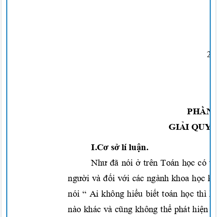
2/
PHẦN
GIẢI QUY
I.Cơ sở
lí
luận.
Như đã
nói
ở
trên Toán
học
có v
người
và
đối với
các ngành khoa
học
kh
nói “ Ai không
hiểu biết
toán
học
thì 
nào khác và
cũng
không
thể
phát
hiện
r