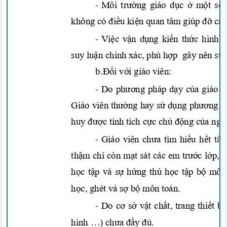
-
Môi
trường
giáo
dục ở một số
không có
điều kiện
quan tâm giúp
đỡ
cá
-
Việc vận dụng kiến thức
hình
suy
luận
chính xác, phù
hợp
gây nên
sự
b.Đối với
giáo viên:
-
Do
phương
pháp
dạy của
giáo 
Giáo viê
n
thường
hay
sử dụng phương
p
huy
được
tính tích
cực chủ động của ng
-
Giáo viên
chưa
tìm
hiểu hết
tâ
thậm
chí còn
mạt
sát các em
trước lớp,
học tập
và
sự hứng
thú
học tập bộ
môn
học,
ghét và
sợ bộ
môn toán.
-
Do
cơ sở vật chất,
trang
thiết b
hình …)
chưa đầy đủ.