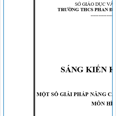
SỞ
GIÁO
DỤC
VÀ
TRƯỜNG
THCS PHAN
Đ
---------------
SÁNG
KIẾN
K
MỘT SỐ GIẢI
PHÁP NÂNG C
MÔN HÌ