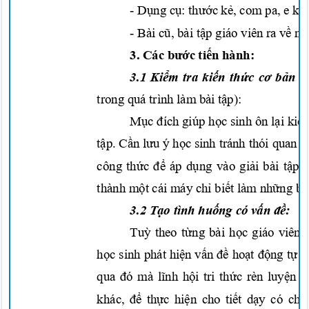
-
Dụng cụ: thước kẻ,
com pa, e ke
- Bài
cũ,
bài
tập
giáo viên r
a
về
n
3. Các
bước tiến
hành
:
3.1
Kiểm
tra
kiến thức cơ bản c
trong quá trình làm bài
tập):
Mục đíc
h
giúp
học
sinh ôn
lại kiế
tập. Cần lưu
ý
học
sinh tránh thói quan
c
công
thức để
áp
dụng
vào
giải
bài
tập.
thành
một
cái máy
chỉ biết
làm
những
bà
3.2
Tạo
tình
huống
có
vấn đề:
Tuỳ
theo
từng
bài
học
giáo viên
học
sinh phát
hiện vấn đề hoạt động tự
g
qua
đó
mà
lĩnh hội
tri
thức
rèn
luyện 
khác,
để thực hiện
cho
tiết dạy
có
chấ