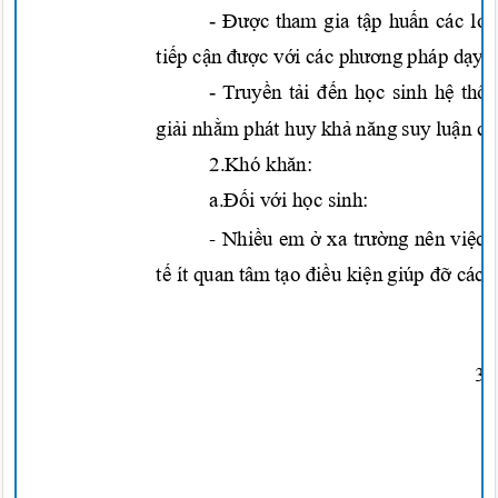
-
Được
tham gia
tập huấn
các
lớ
tiếp cận được v
ới
các
phương
pháp
dạy 
-
Truyền tải đến học
sinh
hệ thố
giải nhằm
phát huy
khả năng
suy
luận củ
2.Khó
khăn:
a.Đối với học
sinh:
-
Nhiều
em
ở
xa
trường
nên
việc 
tế
ít quan tâ
m
tạo điều kiệ
n
giúp
đỡ
các 
3/