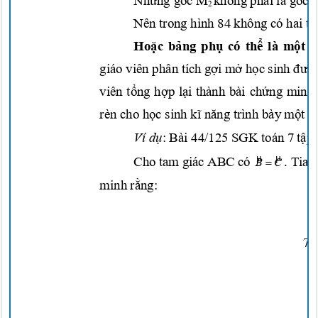
Nhưng
góc M
không
phải
là góc 
2
Nên trong hình 84 không có hai t
Hoặc bảng phụ
có
thể
là
một
b
giáo viên phân t
ích
gợi mở họ
c
sinh
đưa
viên
tổng hợp lại
thành bài
chứng
minh
rèn cho
học
sinh
kĩ năng
trình bày
một
b
Ví
dụ
: Bài 44/125 SGK to
án 7
tập
µ
µ
Cho tam giác ABC có
. Tia 

B
C
minh
rằng:
7/