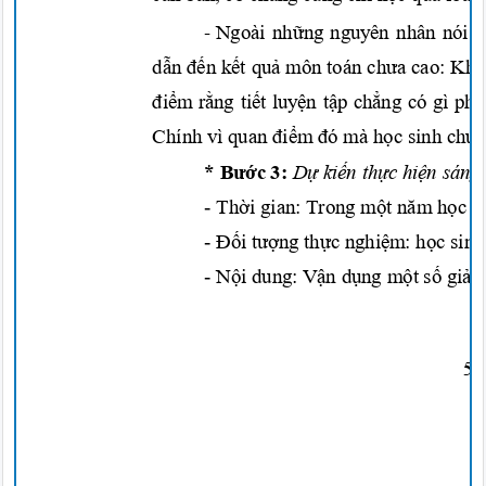
-
Ngoài
những
nguyên nhân nói t
dẫn đến kết quả
môn toán
chưa
cao: Khi
điểm rằng tiết luyện tập chẳng
có gì
phả
Chính vì quan
điểm đó
mà
học
sinh
chưa
*
Bước
3:
Dự kiến thực hiện
sáng
-
Thời
gian: Trong
một năm họ
c
(
-
Đối tượng thực nghiệm: học
sin
-
Nội
dung:
Vận dụng
m
ột số giả
i
5/