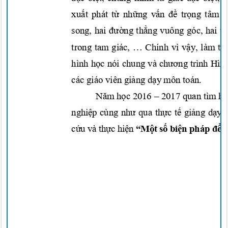
xuất
phát
từ những vấn đề trọng
tâm
song, hai
đường thẳng
vuông góc, hai t
trong tam giác, … Chính vì
vậy,
làm
th
hình
học
nói chung v
à
chương
trình Hìn
các giáo viê
n
giảng dạy
môn toán.
N
ă
m h
ọ
c 2016 – 2017 quan tìm hi
nghi
ệ
p cùng nh
ư
qua th
ự
c t
ế
gi
ả
ng d
ạ
y c
c
ứ
u và th
ự
c hi
ệ
n
“M
ộ
t s
ố
bi
ệ
n pháp
để
t