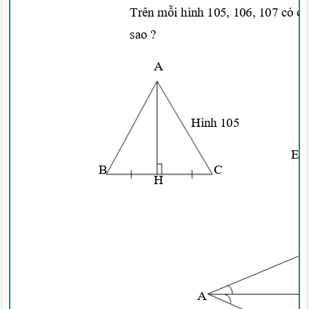
Trên
mỗi
hình 105, 106, 107 có c
sao ?
A
Hình 105
E
B
C
H
A