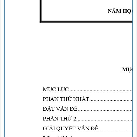
NĂM HỌC
MỤC
MỤC LỤ
C
...............................................
PHẦN THỨ NHẤ
T
.................................
ĐẶT VẤN Đ
Ề
.........................................
PHẦN THỨ
2..........................................
GIẢI QUYẾT VẤ
N ĐỀ
..........................