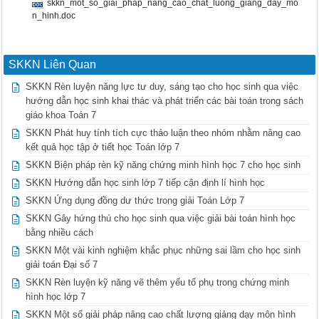
skkn_mot_so_giai_phap_nang_cao_chat_luong_giang_day_mo
n_hinh.doc
SKKN Liên Quan
SKKN Rèn luyện năng lực tư duy, sáng tạo cho học sinh qua việc
hướng dẫn học sinh khai thác và phát triển các bài toán trong sách
giáo khoa Toán 7
SKKN Phát huy tính tích cực thảo luận theo nhóm nhằm nâng cao
kết quả học tập ở tiết học Toán lớp 7
SKKN Biện pháp rèn kỹ năng chứng minh hình học 7 cho học sinh
SKKN Hướng dẫn học sinh lớp 7 tiếp cận định lí hình học
SKKN Ứng dụng đồng dư thức trong giải Toán Lớp 7
SKKN Gây hứng thú cho học sinh qua việc giải bài toán hình học
bằng nhiều cách
SKKN Một vài kinh nghiệm khắc phục những sai lầm cho học sinh
giải toán Đại số 7
SKKN Rèn luyện kỹ năng vẽ thêm yếu tố phụ trong chứng minh
hình học lớp 7
SKKN Một số giải pháp nâng cao chất lượng giảng dạy môn hình