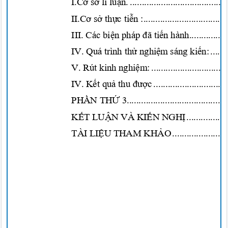
I.Cơ sở
lí
luận.
.........................................
II.Cơ sở thực tiễn
:...................................
III. Các
biện
pháp
đã tiến
hành..................
IV. Quá trình
thử nghiệm
sáng
kiến
:
.......
V. Rút kin
h
nghiệm:
................................
IV.
Kết quả
thu
được
...............................
PHẦN THỨ
3..........................................
KẾT LUẬN
VÀ
KIẾN NGH
Ị
.................
TÀI
LIỆU
THAM
KHẢ
O
.......................