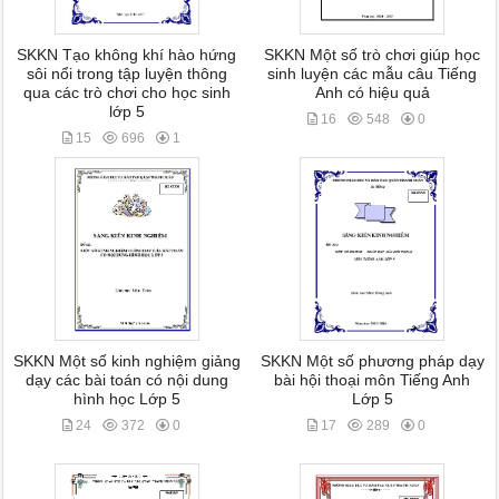
SKKN Tạo không khí hào hứng
SKKN Một số trò chơi giúp học
sôi nổi trong tập luyện thông
sinh luyện các mẫu câu Tiếng
qua các trò chơi cho học sinh
Anh có hiệu quả
lớp 5
16
548
0
15
696
1
SKKN Một số kinh nghiệm giảng
SKKN Một số phương pháp dạy
dạy các bài toán có nội dung
bài hội thoại môn Tiếng Anh
hình học Lớp 5
Lớp 5
24
372
0
17
289
0