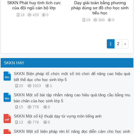
SKKN Phát huy tính tích cực
Dạy giải toán bằng phương
của đội ngũ cán bộ lớp
pháp dùng sơ đồ cho học sinh
tiểu học
18
420
0
19
300
0
1
2
›
SKKN HAY
SKKN Biện pháp tổ chức một số trò chơi để nâng cao hiệu quả
tiết thể dục cho học sinh lớp 5
23
1023
1
SKKN Một số bài tập nhằm nâng cao hiệu quả tâng cầu bằng mu
bàn chân của học sinh lớp 5
15
778
0
SKKN Một số kỹ thuật dạy từ vựng môn tiếng anh
13
776
0
SKKN Một số biện pháp rèn kĩ năng đọc diễn cảm cho học sinh