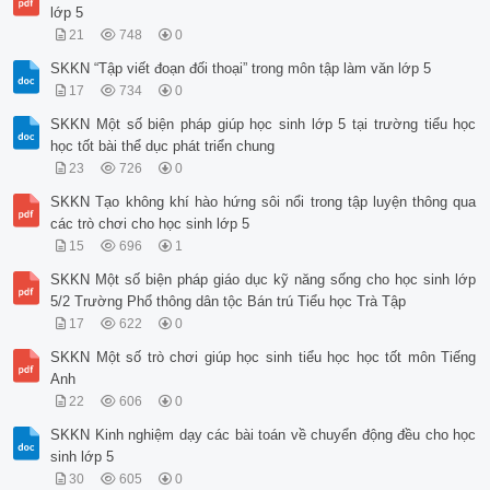
lớp 5
21
748
0
SKKN “Tập viết đoạn đối thoại” trong môn tập làm văn lớp 5
17
734
0
SKKN Một số biện pháp giúp học sinh lớp 5 tại trường tiểu học
học tốt bài thể dục phát triển chung
23
726
0
SKKN Tạo không khí hào hứng sôi nổi trong tập luyện thông qua
các trò chơi cho học sinh lớp 5
15
696
1
SKKN Một số biện pháp giáo dục kỹ năng sống cho học sinh lớp
5/2 Trường Phổ thông dân tộc Bán trú Tiểu học Trà Tập
17
622
0
SKKN Một số trò chơi giúp học sinh tiểu học học tốt môn Tiếng
Anh
22
606
0
SKKN Kinh nghiệm dạy các bài toán về chuyển động đều cho học
sinh lớp 5
30
605
0