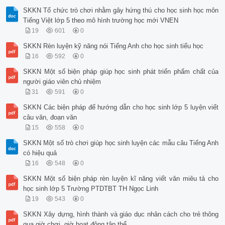
SKKN Tổ chức trò chơi nhằm gây hứng thú cho học sinh học môn
Tiếng Việt lớp 5 theo mô hình trường học mới VNEN
19
601
0
SKKN Rèn luyện kỹ năng nói Tiếng Anh cho học sinh tiểu học
16
592
0
SKKN Một số biện pháp giúp học sinh phát triển phẩm chất của
người giáo viên chủ nhiệm
31
591
0
SKKN Các biện pháp để hướng dẫn cho học sinh lớp 5 luyện viết
câu văn, đoạn văn
15
558
0
SKKN Một số trò chơi giúp học sinh luyện các mẫu câu Tiếng Anh
có hiệu quả
16
548
0
SKKN Một số biện pháp rèn luyện kĩ năng viết văn miêu tả cho
học sinh lớp 5 Trường PTDTBT TH Ngọc Linh
19
543
0
SKKN Xây dựng, hình thành và giáo dục nhân cách cho trẻ thông
qua giờ chơi, giờ hoạt động tập thể