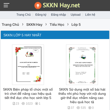
Trang Chủ
Đăng ký
Đăng nhập
Upload
Liên hệ
›
›
›
Trang Chủ
SKKN Hay
Tiểu Học
Lớp 5
SKKN LỚP 5 HAY NHẤT
SKKN Biện pháp tổ chức một số
SKKN Sử dụng một số bài hát
trò chơi để nâng cao hiệu quả
thiếu nhi phù hợp với nội dung
tiết thể dục cho học sinh lớp 5
giờ thể dục nhằm nâng cao
hiệu quả học tậ
23
1023
1
37
535
0