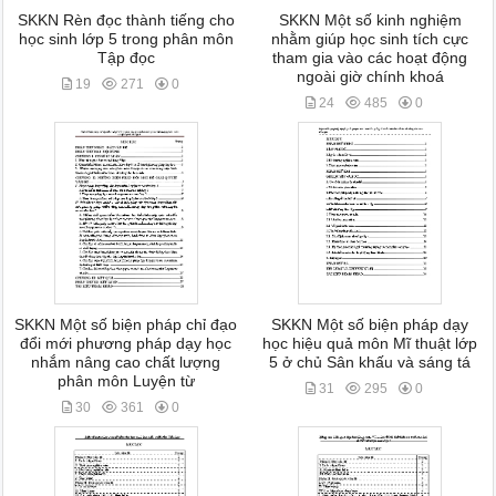
SKKN Rèn đọc thành tiếng cho
SKKN Một số kinh nghiệm
học sinh lớp 5 trong phân môn
nhằm giúp học sinh tích cực
Tập đọc
tham gia vào các hoạt động
ngoài giờ chính khoá
19
271
0
24
485
0
SKKN Một số biện pháp chỉ đạo
SKKN Một số biện pháp dạy
đổi mới phương pháp dạy học
học hiệu quả môn Mĩ thuật lớp
nhắm nâng cao chất lượng
5 ở chủ Sân khấu và sáng tá
phân môn Luyện từ
31
295
0
30
361
0