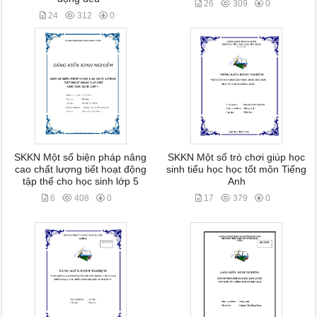
26
309
0
24
312
0
SKKN Một số biện pháp nâng
SKKN Một số trò chơi giúp học
cao chất lượng tiết hoạt động
sinh tiểu học học tốt môn Tiếng
tập thể cho học sinh lớp 5
Anh
6
408
0
17
379
0