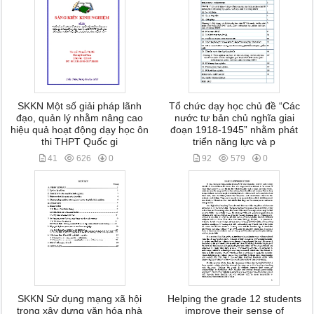
SKKN Một số giải pháp lãnh
Tổ chức dạy học chủ đề “Các
đạo, quản lý nhằm nâng cao
nước tư bản chủ nghĩa giai
hiệu quả hoạt động dạy học ôn
đoạn 1918-1945” nhằm phát
thi THPT Quốc gi
triển năng lực và p
41
626
0
92
579
0
SKKN Sử dụng mạng xã hội
Helping the grade 12 students
trong xây dựng văn hóa nhà
improve their sense of