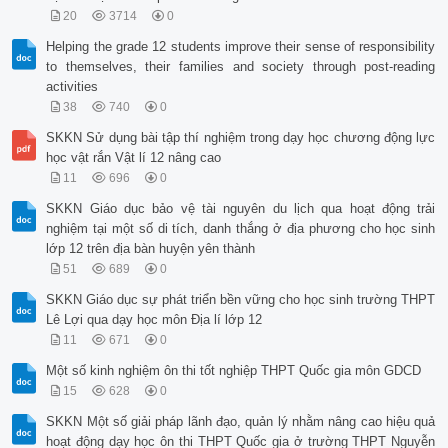
20
3714
0
Helping the grade 12 students improve their sense of responsibility
to themselves, their families and society through post-reading
activities
38
740
0
SKKN Sử dụng bài tập thí nghiệm trong dạy học chương động lực
học vật rắn Vật lí 12 nâng cao
11
696
0
SKKN Giáo dục bảo vệ tài nguyên du lịch qua hoạt động trải
nghiệm tại một số di tích, danh thắng ở địa phương cho học sinh
lớp 12 trên địa bàn huyện yên thành
51
689
0
SKKN Giáo dục sự phát triển bền vững cho học sinh trường THPT
Lê Lợi qua dạy học môn Địa lí lớp 12
11
671
0
Một số kinh nghiệm ôn thi tốt nghiệp THPT Quốc gia môn GDCD
15
628
0
SKKN Một số giải pháp lãnh đạo, quản lý nhằm nâng cao hiệu quả
hoạt động dạy học ôn thi THPT Quốc gia ở trường THPT Nguyễn