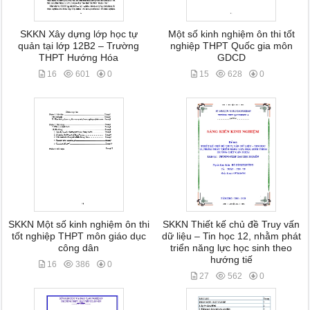
SKKN Xây dựng lớp học tự
Một số kinh nghiệm ôn thi tốt
quản tại lớp 12B2 – Trường
nghiệp THPT Quốc gia môn
THPT Hướng Hóa
GDCD
16
601
0
15
628
0
SKKN Một số kinh nghiệm ôn thi
SKKN Thiết kế chủ đề Truy vấn
tốt nghiệp THPT môn giáo dục
dữ liệu – Tin học 12, nhằm phát
công dân
triển năng lực học sinh theo
hướng tiế
16
386
0
27
562
0