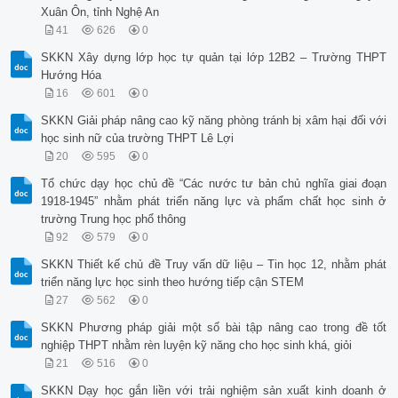
Xuân Ôn, tỉnh Nghệ An
41
626
0
SKKN Xây dựng lớp học tự quản tại lớp 12B2 – Trường THPT
Hướng Hóa
16
601
0
SKKN Giải pháp nâng cao kỹ năng phòng tránh bị xâm hại đối với
học sinh nữ của trường THPT Lê Lợi
20
595
0
Tổ chức dạy học chủ đề “Các nước tư bản chủ nghĩa giai đoạn
1918-1945” nhằm phát triển năng lực và phẩm chất học sinh ở
trường Trung học phổ thông
92
579
0
SKKN Thiết kế chủ đề Truy vấn dữ liệu – Tin học 12, nhằm phát
triển năng lực học sinh theo hướng tiếp cận STEM
27
562
0
SKKN Phương pháp giải một số bài tập nâng cao trong đề tốt
nghiệp THPT nhằm rèn luyện kỹ năng cho học sinh khá, giỏi
21
516
0
SKKN Dạy học gắn liền với trải nghiệm sản xuất kinh doanh ở