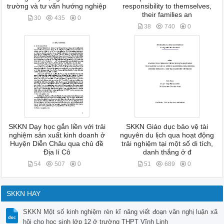
trường và tư vấn hướng nghiệp
responsibility to themselves,
their families an
30
435
0
38
740
0
SKKN Dạy học gắn liền với trải
SKKN Giáo dục bảo vệ tài
nghiệm sản xuất kinh doanh ở
nguyên du lịch qua hoạt động
Huyện Diễn Châu qua chủ đề
trải nghiệm tại một số di tích,
Địa lí Cô
danh thắng ở đ
54
507
0
51
689
0
SKKN HAY
SKKN Một số kinh nghiệm rèn kĩ năng viết đoạn văn nghị luận xã
hội cho học sinh lớp 12 ở trường THPT Vĩnh Linh