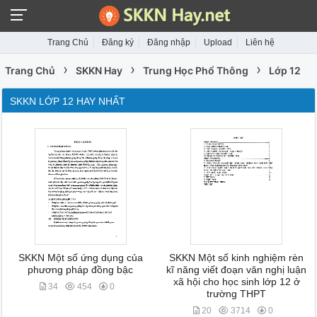
Trang Chủ
Đăng ký
Đăng nhập
Upload
Liên hệ
›
›
›
Trang Chủ
SKKN Hay
Trung Học Phổ Thông
Lớp 12
SKKN LỚP 12 HAY NHẤT
SKKN Một số ứng dụng của
SKKN Một số kinh nghiệm rèn
phương pháp đồng bậc
kĩ năng viết đoạn văn nghị luận
xã hội cho học sinh lớp 12 ở
34
454
0
trường THPT
20
3714
0