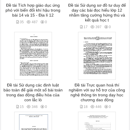
Đề tài Tích hợp giáo dục ứng
Đề tài Sử dụng sơ đồ tư duy để
phó với biến đổi khí hậu trong
dạy các bài đọc hiểu lớp 12
bài 14 và 15 - Địa lí 12
nhằm tăng cường hứng thú và
kết quả học t
35
487
0
17
397
0
Đề tài Sử dụng các định luật
Đề tài Trực quan hoá thí
bảo toàn để giải một số bài toán
nghiệm với sự hỗ trợ của công
trong dao động điều hòa của
nghệ thông tin trong dạy học
con lắc lò
chương dao động
15
346
0
18
446
0