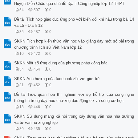
Huyện Diễn Châu qua chủ đề Địa lí Công nghiệp lớp 12 THPT
54
507
0
Đề tài Tích hợp giáo dục ứng phó với biến đổi khí hậu trong bài 14
và 15 - Địa lí 12
35
487
0
SKKN Tích hợp kiến thức văn học vào giảng dạy một số bài trong
chương trình lịch sử Việt Nam lớp 12
10
472
0
SKKN Một số ứng dụng của phương pháp đồng bậc
34
454
0
SKKN Ảnh hưởng của facebook đối với giới trẻ
31
452
0
Đề tài Trực quan hoá thí nghiệm với sự hỗ trợ của công nghệ
thông tin trong dạy học chương dao động cơ và sóng cơ học
18
446
0
SKKN Sử dụng mạng xã hội trong xây dựng văn hóa nhà trường
và tư vấn hướng nghiệp
30
435
0