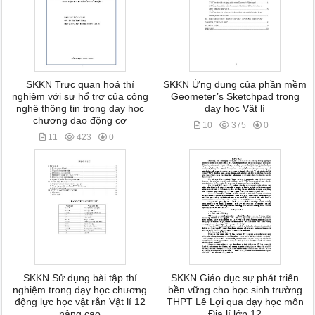
SKKN Trực quan hoá thí
SKKN Ứng dụng của phần mềm
nghiệm với sự hổ trợ của công
Geometer’s Sketchpad trong
nghệ thông tin trong dạy học
dạy học Vật lí
chương dao động cơ
10
375
0
11
423
0
SKKN Sử dụng bài tập thí
SKKN Giáo dục sự phát triển
nghiệm trong dạy học chương
bền vững cho học sinh trường
động lực học vật rắn Vật lí 12
THPT Lê Lợi qua dạy học môn
nâng cao
Địa lí lớp 12