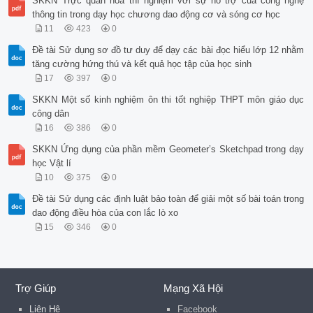
SKKN Trực quan hoá thí nghiệm với sự hổ trợ của công nghệ
thông tin trong dạy học chương dao động cơ và sóng cơ học
11
423
0
Đề tài Sử dụng sơ đồ tư duy để dạy các bài đọc hiểu lớp 12 nhằm
tăng cường hứng thú và kết quả học tập của học sinh
17
397
0
SKKN Một số kinh nghiệm ôn thi tốt nghiệp THPT môn giáo dục
công dân
16
386
0
SKKN Ứng dụng của phần mềm Geometer’s Sketchpad trong dạy
học Vật lí
10
375
0
Đề tài Sử dụng các định luật bảo toàn để giải một số bài toán trong
dao động điều hòa của con lắc lò xo
15
346
0
Trợ Giúp
Mạng Xã Hội
Liên Hệ
Facebook