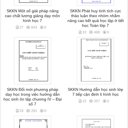
SKKN Một số giải pháp nâng
SKKN Phát huy tính tích cực
cao chất lượng giảng dạy môn
thảo luận theo nhóm nhằm
hình học 7
nâng cao kết quả học tập ở tiết
học Toán lớp 7
27
643
0
33
488
0
SKKN Đổi mới phương pháp
SKKN Hướng dẫn học sinh lớp
dạy học trong việc hướng dẫn
7 tiếp cận định lí hình học
học sinh ôn tập chương IV – Đại
15
357
0
số 7
29
281
0