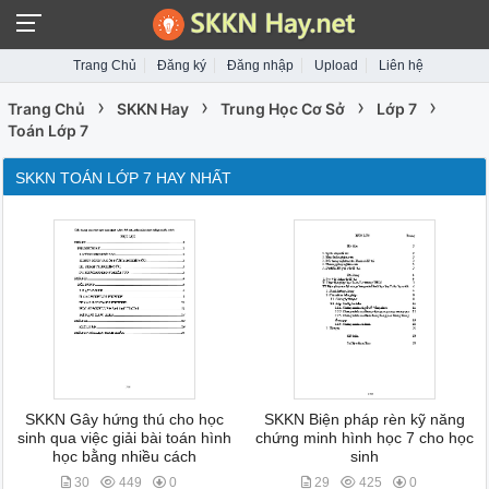
Trang Chủ
Đăng ký
Đăng nhập
Upload
Liên hệ
›
›
›
›
Trang Chủ
SKKN Hay
Trung Học Cơ Sở
Lớp 7
Toán Lớp 7
SKKN TOÁN LỚP 7 HAY NHẤT
SKKN Gây hứng thú cho học
SKKN Biện pháp rèn kỹ năng
sinh qua việc giải bài toán hình
chứng minh hình học 7 cho học
học bằng nhiều cách
sinh
30
449
0
29
425
0