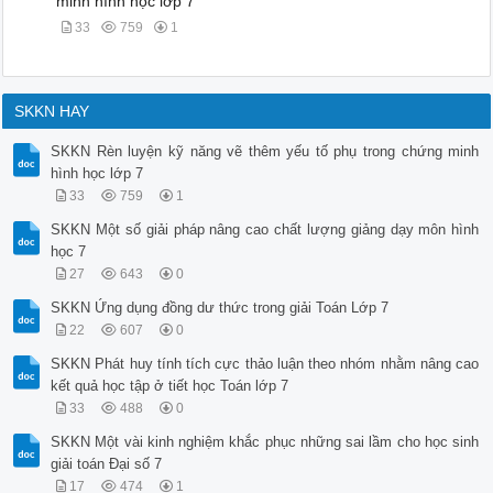
minh hình học lớp 7
33
759
1
SKKN HAY
SKKN Rèn luyện kỹ năng vẽ thêm yếu tố phụ trong chứng minh
hình học lớp 7
33
759
1
SKKN Một số giải pháp nâng cao chất lượng giảng dạy môn hình
học 7
27
643
0
SKKN Ứng dụng đồng dư thức trong giải Toán Lớp 7
22
607
0
SKKN Phát huy tính tích cực thảo luận theo nhóm nhằm nâng cao
kết quả học tập ở tiết học Toán lớp 7
33
488
0
SKKN Một vài kinh nghiệm khắc phục những sai lầm cho học sinh
giải toán Đại số 7
17
474
1