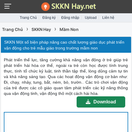
Trang Chủ
Đăng ký
Đăng nhập
Upload
Liên hệ
›
›
Trang Chủ
SKKN Hay
Mầm Non
SKKN Một số biện pháp nâng cao chất lượng giáo dục phát triển
vận động cho trẻ mẫu giáo trong trường mầm non
Phát triển thể lực, tăng cường khả năng vận động ở trẻ giúp trẻ
phát triển hài hòa cơ thể, ngoài ra trẻ còn học được tính trung
thực, tính tổ chức kỷ luật, tinh thần tập thể, lòng dũng cảm tự tin
và khả năng sáng tạo. Qua các hoạt động vận động cơ bản như:
Đi, chạy, nhảy, tung, bắt, ném, bò, trườn.. Các trò chơi vận động
của trẻ được các cô giáo quan tâm phát triển các kỹ năng thông
qua vận động tinh, vận động thô một cách hài hòa.
Download