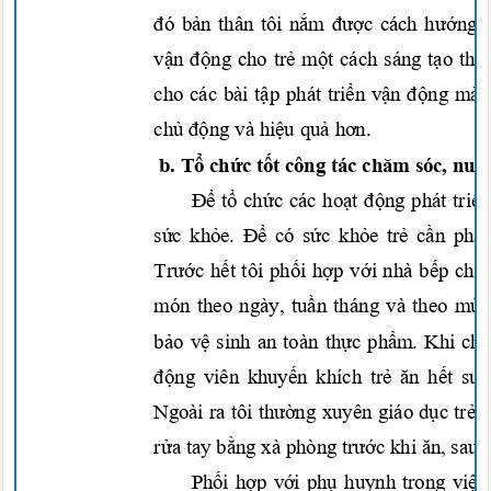
đó bản
thân tôi
nắm được
cách
hướng d
vận động
cho
trẻ một
cách sáng
tạo
thu
cho các bài
tập
phát
triển vận động
mà 
chủ động
và
hiệu quả hơn.
b.
Tổ chức tốt
công tác
chăm
sóc, nuô
Để tổ chức
các
hoạt động
phát
triể
sức khỏe. Để
có
sức khỏe trẻ cần ph
Trước hết
tôi
phối hợp với
nhà
bếp chế
món theo ngày,
tuần
tháng và theo mù
bảo vệ
sinh an toàn
thực phẩm.
Khi ch
động
viên
khuyến
khích
trẻ ăn hết su
Ngoài ra tôi
thường
xuyên giáo
dục trẻ 
rửa
tay
bằng
xà phòn
g
trước
khi
ăn,
sau 
Phối hợp với phụ
huynh trong
việ