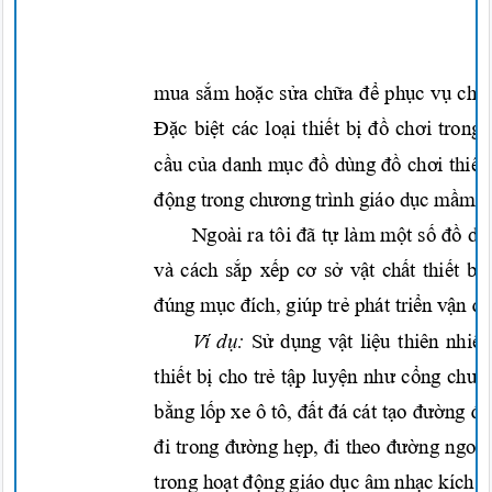
mua
sắm hoặc sửa chữa để phục vụ
cho
Đặc biệt
các
loại thiết bị đồ chơi
trong
cầu của
danh
mục đồ
dùng
đồ chơi thiết 
động
trong
chương
trình giáo
dục mầm
n
Ngoài ra tôi
đã tự
làm
một số đồ
dù
và cách
sắp xếp cơ sở vật chất thiết b
đúng mục đích,
giúp
trẻ
phát
triển vận 
Ví
dụ:
Sử dụng vật liệu
thiên nhiê
thiết bị
cho
trẻ tập luyện như cổng
chui
bằng lốp
xe ô tô,
đất đá
cát
tạo đường đ
đi
trong
đường hẹp, đi
theo
đường ngoằ
trong
hoạt động
giáo
dục
âm
nhạc
kích
c