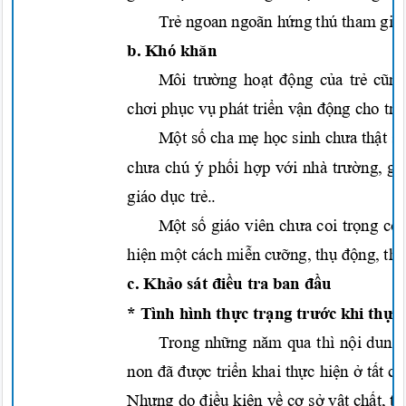
Trẻ
ngoan ngoãn
hứng
thú tham gia
b. Khó
khăn
Môi
trường hoạt động của trẻ cũ
chơi phục v
ụ
phát
triển vận động
cho
tr
Một số
cha
mẹ học
sinh
chưa thật s
chưa
chú ý
phối hợp với
nhà
trường,
gi
giáo
dục trẻ..
Một số
giáo viên
chưa
coi
trọng
côn
hiện một
cách
miễn cưỡng, thụ động, thi
c.
Khảo
sát
điều
tra ban
đầu
* Tình hình
thực trạng trước
khi
thực
Trong
những năm
qua thì
nội
dung
non
đã được triển
khai
thực hiện ở tất c
Nhưng
do
điều kiện về cơ sở vật
chất,
tr