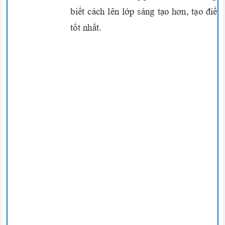
biết
cách lên
lớp
sáng
tạo hơn, tạo điều
tốt nhất.