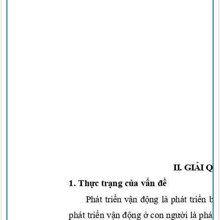
II. GI
Ả
I Q
1.
Thực trạng của vấn đề
Phát
triển vận động
là phát
triển b
phát
triển vận động
ở
con
người
là phát