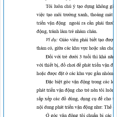
Tôi luôn chú ý
tạo dựng
không gia
việc tạo
môi
trường
xanh, thoáng mát
đ
triển vận động
ngoài ra
cần phải thườ
động,
tránh làm
trẻ
nhàm chán.
Ví
dụ:
Giáo viên
phải biết tạo được
thảm cỏ, giữa
các khu
vực hoặc
sân
chơi
Đối với trẻ dưới
3
tuổi
thì
khả năn
với thiết bị, đồ chơ
i đề
phát
triển vận độn
hoặc được đặt
ở
các khu
vực gần
nhóm
t
Đặc biệt
góc
vận động
trong các
lớ
phát
triển vận động
cho
trẻ
nên tôi luôn 
sắp xếp
các
đồ
dùng,
dụng cụ để
cho
tr
nội
dung phát
triển vận động như: Thể d
Ở
góc
vận động
tôi
chuẩn bị
các
đ