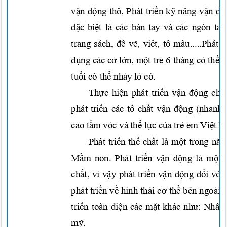
vận động
thô. Phát
triển kỹ năng vận đ
đặc biệt
là các bàn tay và các ngón ta
trang sách,
để vẽ, viết,
tô màu.....Phát
t
dụng
các
cơ lớn, một trẻ
6 tháng có
thể 
tuổi
có
thể nhảy
lò cò.
Thực hiện
phát
triển vận động
ch
phát
triển
các
tố chất vận động
(nhanh
cao
tầm
vóc và
thể lực của trẻ
em
Việt
N
Phát
triển thể chất
là
một
trong
nă
Mầm
non. Phát
triển vận động
là
một
chất,
vì
vậy
phát
triển vận động đối với
phát
triển về
hình thái
cơ thể
bên ngoà
i
c
triển
toàn
diện
các
mặt
khác
như:
Nhâ
mỹ.