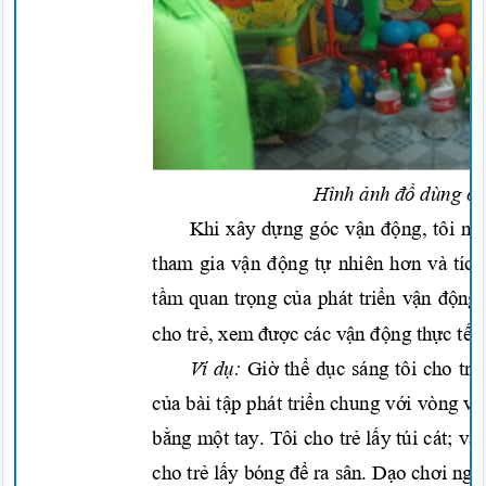
Hình
ảnh đồ
dùng
ở
Khi xây
dựng
góc
vận động,
tôi
nh
tham gia
vận động tự
nhiên
hơn
và tíc
tầm
quan
trọng của
phát
triển vận động
cho
trẻ,
xem
được
các
vận động thực tế 
Ví
dụ:
Giờ thể dục
sáng tôi cho
trẻ
của
bài
tập
phát
triển
chung
với
vòng v
bằng một
tay. Tôi cho
trẻ lấy
túi cát; và
cho
trẻ lấy
bóng
để
ra sân.
Dạo chơi
ngo