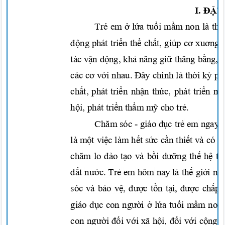
I.
ĐẶT
Trẻ
em
ở lứa tuổi mầm
non là
thờ
động
phát
triển thể chất,
giúp
cơ xuơn
g
tác
vận động, khả năng giữ thăng bằng, 
các
cơ với
nhau.
Đây
chính là
thời kỳ
ph
chất,
phát
triển nhận thức,
phát
triển
ng
hội,
phát
triển thẩm mỹ
cho
trẻ.
Chăm
sóc - giá
o
dục trẻ
em ngay
là
một việc
làm
hết sức cần thi
ết
và có ý
chăm
lo
đào tạo
và
bồi dưỡng thế hệ tr
đất nước. Tr
ẻ
em hôm nay là
thế giới
ng
sóc và
bảo vệ, được tồn tại, được chấp
giáo
dục
con
người ở lứa tuổi mầm
no
con
người đối với
xã
hội, đối với cộng 