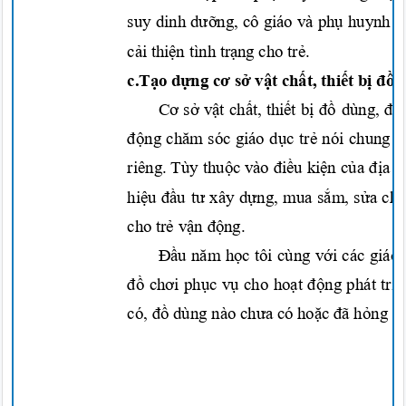
suy dinh
dưỡng,
cô giáo và
phụ
huynh
c
cải thiện
tình
trạng
cho
trẻ.
c
.Tạo dựng cơ sở vật chất, thiết bị đồ
Cơ sở vật chất, thiết bị đồ
dùng,
đồ
động chăm
sóc giáo
dục trẻ
nói chung 
riêng. Tùy
thuộc
vào
điều kiện của địa 
hiệu đầu tư
xây
dựng,
mua
sắm, sửa chữ
cho
trẻ vận động.
Đầu năm học
tôi cùng
với
các giáo
đồ chơi phục vụ
cho
hoạt động
phát
tri
có,
đồ
dùng nào
chưa
có
hoặc đã hỏng
đ