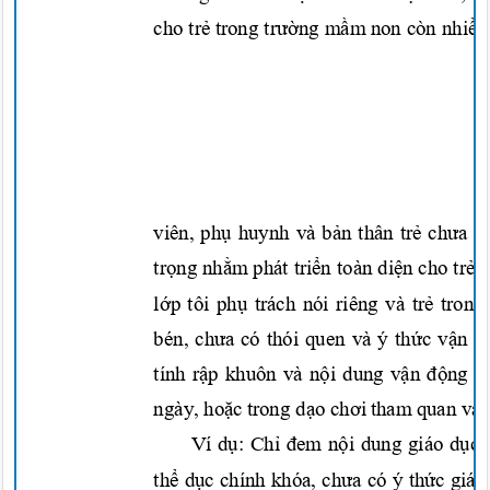
cho
trẻ
trong
trường mầ
m
non còn
nhiều
viên,
phụ
huynh và
bản
thân
trẻ chưa 
trọng nhằ
m
phát
triển
toàn
diện
cho
trẻ.
lớp
tôi
phụ
trách nói riêng và
trẻ
tron
bén,
chưa
có thói quen và ý
thức vận 
tính
rập
khuôn và
nội
dung
vận động đ
ngày,
hoặc
trong
dạo chơi
tham quan và 
Ví
dụ: Chỉ đem nội
dung giáo
dục 
thể dục
chính khóa,
chưa
có ý
thức
giá