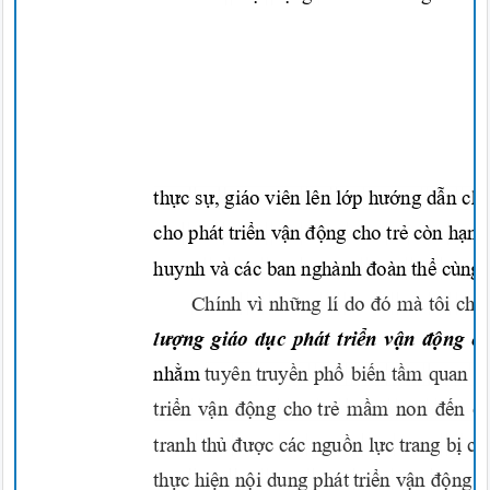
thực sự,
giáo viên lên
lớp hướng dẫn c
h
cho phát
triển vận động
cho
trẻ
còn
hạn 
huynh và các ban nghành
đoàn thể
cùng 
Chính vì
những
lí do
đó
mà tôi
chọ
lượng
giáo
dục
phát
triển vận động
c
nhằm
tuyên
truyền phổ biến tầm
quan
t
triển vận động
cho
trẻ mầm
non
đến
c
tranh
thủ được
các
nguồn lự
c
trang
bị cơ
thực hiện nội
dung phá
t
triển vận động
c