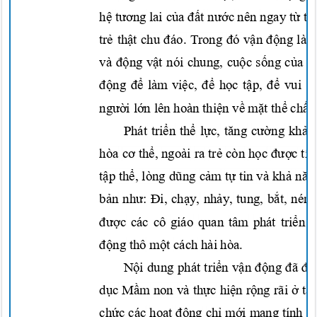
hệ tương
lai
của đất nướ
c
nên ngay
từ th
trẻ thật
chu
đáo
. Trong
đó
v
ận động
là
c
và
động vật
nói chung,
cuộc sống của
c
động để
làm
việc, để học tập, để
vui
c
người lớn
lên hoàn
thiện về mặt thể chấ
Phát
triển thể lực, tăng cường khả
hòa
cơ thể,
ngoài ra
trẻ
còn
học đượ
c
tín
tập thể,
lòng
dũng cảm t
ự
tin và
khả năn
bản như: Đi, chạy, nhảy,
tung,
bắt,
ném,
được
các cô giáo quan tâm phát
triển
động
thô
một
cách hài hòa.
Nội
dung phát
triển vận động đã đ
dục Mầm
non và
thực hiện rộng
rãi
ở tấ
chức
các
hoạt động chỉ mới
mang tính h