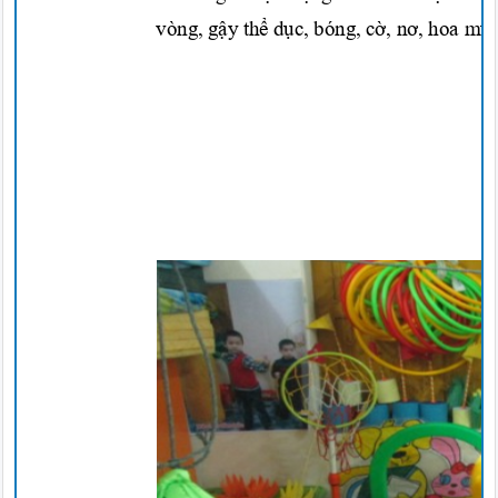
vòng,
gậy thể dục,
bóng,
cờ, nơ,
hoa múa