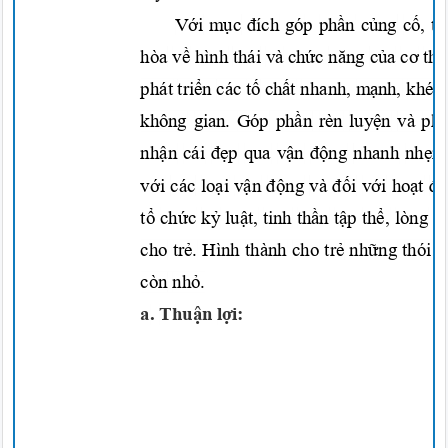
Với mục đích
góp
phần củng cố, t
hòa
về
hình thái v
à
chức năng của cơ thể
phát
triển
các
tố chất
nhanh,
mạnh,
khéo,
không gian. Góp
phần
rèn
luyện
và ph
nhận
cái
đẹp
qua
vận động
nhanh
nhẹn
với
các
loại vận động
và
đối với hoạt đ
tổ chức kỷ luật,
tinh
thần tập thể,
lòng
d
cho
trẻ.
Hình thành cho
trẻ những
thói 
còn
nhỏ.
a.
Thuận lợi: