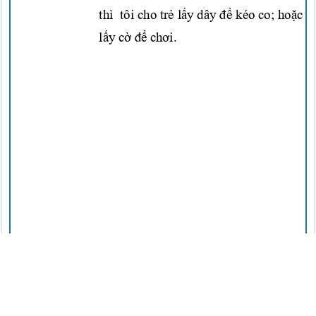
thì tôi
cho
trẻ lấy
dây
để
kéo co;
hoặc
t
lấy cờ để chơi.