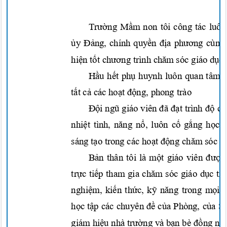
Trường Mầm
non tôi công tác luô
ủy Đảng,
chính
quyền địa phương
cùn
hiện tốt chương
trình
chăm
sóc giáo
dục 
Hầu hết phụ
huynh luôn quan tâm,
tất cả
các
hoạt động,
phong trào
Đội ngũ
giáo viên
đã đạt
trình
độ ch
nhiệt
tình,
năng nổ,
luôn
cố gắng học 
sáng
tạo
trong các
hoạt động chăm
sóc v
Bản
thân tôi là
một
giáo viên
được
trực tiếp
tham gia
chăm
sóc giáo
dục tr
nghiệm, kiến thức, kỹ năng
trong
mọi h
học tập
các chuyê
n
đề của
Phòng,
của S
giám
hiệu
nhà
trường
và
bạn
bè
đồng ng