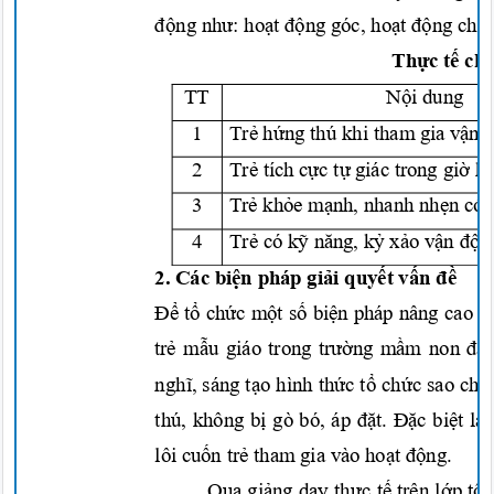
động như: hoạt động
góc,
hoạt động chi
Thực tế
ch
TT
Nội
dung
1
Trẻ hứng
thú khi tham g
ia
vận 
2
Trẻ
tích
cực tự
giác trong
giờ 
3
Trẻ khỏe mạnh,
nhanh
nhẹn
có
4
Trẻ
có
kỹ năng, kỷ xảo vận độ
2. Các
biện
pháp
giải quyết vấn đề
Để tổ chức
m
ột số biện
pháp nâng cao
c
trẻ mẫu
giáo trong
trường mầm
non
đạt
nghĩ,
sáng
tạo
hình
thức tổ chức
sao ch
thú, không
bị
gò bó, áp
đặt. Đặc biệt
là
lôi
cuốn trẻ
tham gia và
o
hoạt động.
Qua
giảng dạy thực tế
trên
lớp
tô