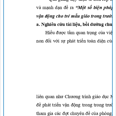
và
mạnh dạn đề
ra
“M
ột số biện
pháp
vận động
cho
trẻ mẫu
giáo trong
trườ
a. Nghiên
cứu
tài
liệu, bồi dưỡng
chuy
Hiểu được tầm
quan
trọng của việ
non
đối với sự
phát
triển
toàn
diện của 
liên quan
như Chương
trình giáo
dục 
đề
phát
triển vận động
trong trong
trườ
tham gia các
đợt
chuyên
đề của
phòng,